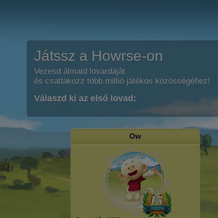
Játssz a Howrse-on
Vezesd álmaid lovardáját
és csatlakozz több millió játékos közösségéhez!
Válaszd ki az első lovad:
Ow