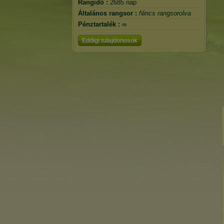
Rangidő :
2685 nap
Általános rangsor :
Nincs rangsorolva
Pénztartalék :
∞
Eddigi tulajdonosok