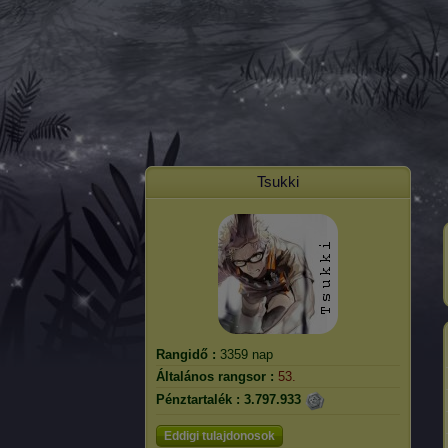
Tsukki
Rangidő :
3359 nap
Általános rangsor :
53.
Pénztartalék :
3.797.933
Eddigi tulajdonosok