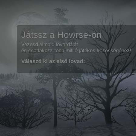
Játssz a Howrse-on
Vezesd álmaid lovardáját
és csatlakozz több millió játékos közösségéhez!
Válaszd ki az első lovad: