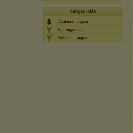
Rangsorolás
Általános rangsor
Faj rangsorolás
Győzelmi rangsor