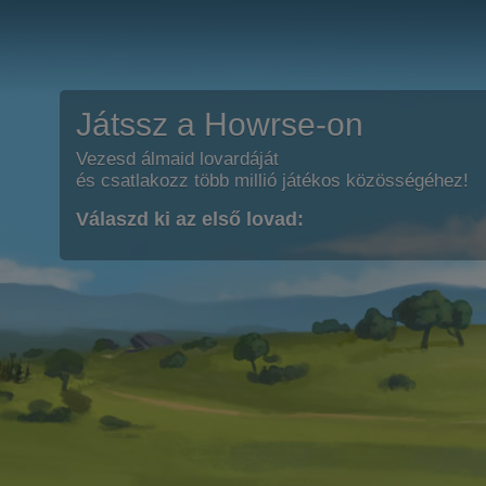
Játssz a Howrse-on
Vezesd álmaid lovardáját
és csatlakozz több millió játékos közösségéhez!
Válaszd ki az első lovad: