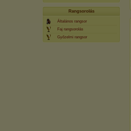
Rangsorolás
Általános rangsor
Faj rangsorolás
Győzelmi rangsor