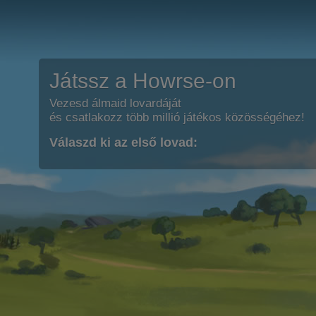
Játssz a Howrse-on
Vezesd álmaid lovardáját
és csatlakozz több millió játékos közösségéhez!
Válaszd ki az első lovad: