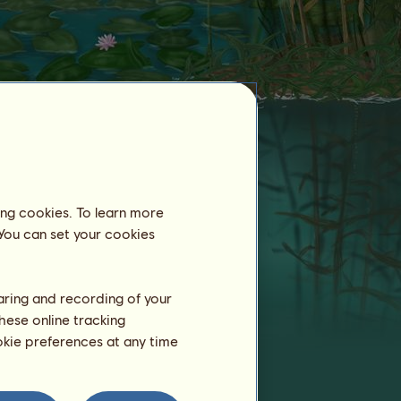
Lovarda
Tavaszi szél
még nincs lovardában
regisztrálva.
ing cookies. To learn more
 You can set your cookies
Tréning
Állóképesség
haring and recording of your
Gyorsaság
hese online tracking
Díjlovaglás
ookie preferences at any time
Galopp
Ügetés