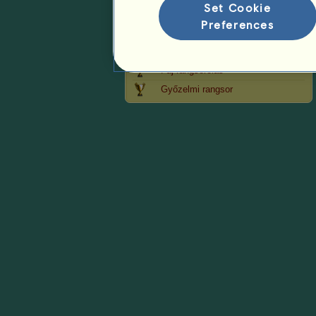
Set Cookie
Preferences
Rangsorolás
Általános rangsor
Faj rangsorolás
Győzelmi rangsor