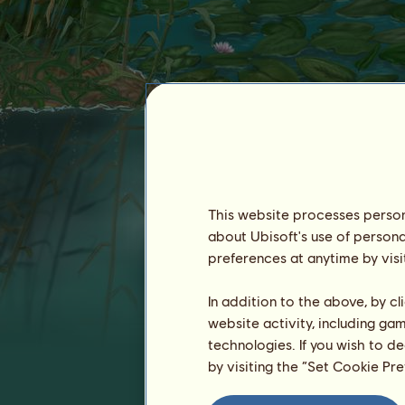
Sam--
This website processes persona
about Ubisoft's use of persona
preferences at anytime by visi
In addition to the above, by c
Rangidő :
website activity, including ga
5158 nap
Általános rangsor :
28.
technologies. If you wish to d
Pénztartalék :
1.044.190
by visiting the “Set Cookie Pr
Eddigi tulajdonosok