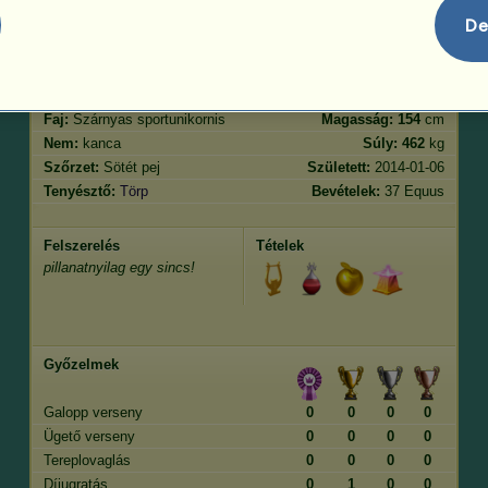
Ugrás
37.22
De
Jellemvonások
Genetika
Bónusz
?
Lófajta:
Arab telivér
Kor:
19 év 2 hónap
Faj:
Szárnyas sportunikornis
Magasság:
154
cm
Nem:
kanca
Súly:
462
kg
Szőrzet:
Sötét pej
Született:
2014-01-06
Tenyésztő:
Törp
Bevételek:
37 Equus
Felszerelés
Tételek
pillanatnyilag egy sincs!
Győzelmek
Galopp verseny
0
0
0
0
Ügető verseny
0
0
0
0
Tereplovaglás
0
0
0
0
Díjugratás
0
1
0
0