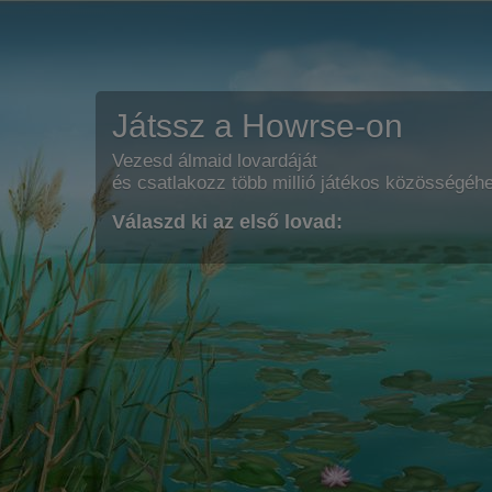
Játssz a Howrse-on
Vezesd álmaid lovardáját
és csatlakozz több millió játékos közösségéh
Válaszd ki az első lovad: