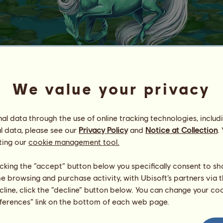
We value your privacy
T
a
v
a
s
z
i
s
z
é
l
Energia
100
%
l data through the use of online tracking technologies, includ
11:00
Egészség
100
%
l data, please see our
Privacy Policy
and
Notice at Collection
.
Hangulat
100
%
ting our
cookie management tool.
Képességek
Összesen:
363.75
licking the “accept” button below you specifically consent to s
Állóképesség
84.72
me browsing and purchase activity, with Ubisoft’s partners via t
Gyorsaság
91.98
ecline, click the “decline” button below. You can change your c
Díjlovaglás
69.26
eferences” link on the bottom of each web page.
Galopp
57.15
Ügetés
23.42