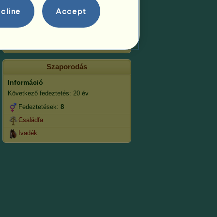
Ugrás
cline
Accept
Versenyek
Ezen kanca specialitása a
Klasszikus lovaglás.
Szaporodás
Információ
Következő fedeztetés: 20 év
Fedeztetések:
8
Családfa
Ivadék