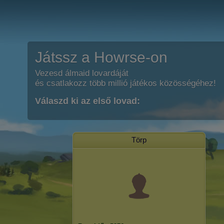
Játssz a Howrse-on
Vezesd álmaid lovardáját
és csatlakozz több millió játékos közösségéhez!
Válaszd ki az első lovad:
Törp