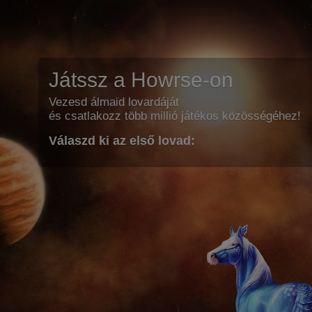
Játssz a Howrse-on
Vezesd álmaid lovardáját
és csatlakozz több millió játékos közösségéhez!
Válaszd ki az első lovad: