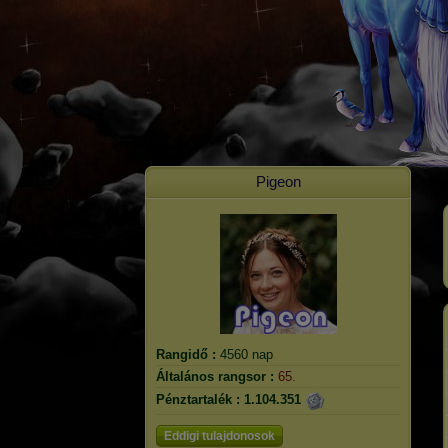
Pigeon
Rangidő :
4560 nap
Általános rangsor :
65.
Pénztartalék :
1.104.351
Eddigi tulajdonosok