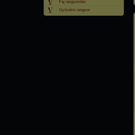
Faj rangsorolás
Győzelmi rangsor