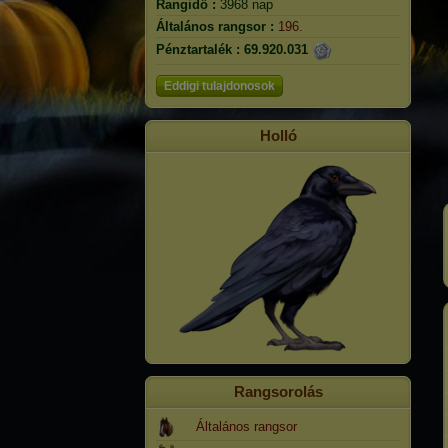
Rangidő :
3968 nap
Általános rangsor :
196.
Pénztartalék :
69.920.031
Eddigi tulajdonosok
Holló
Rangsorolás
Általános rangsor