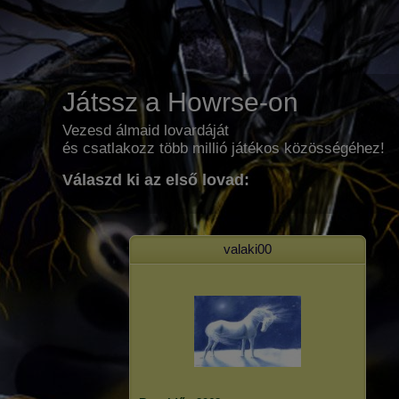
Játssz a Howrse-on
Vezesd álmaid lovardáját
és csatlakozz több millió játékos közösségéhez!
Válaszd ki az első lovad:
valaki00