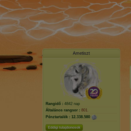
Ametiszt
Rangidő :
4842 nap
Általános rangsor :
801.
Pénztartalék :
12.338.580
Eddigi tulajdonosok