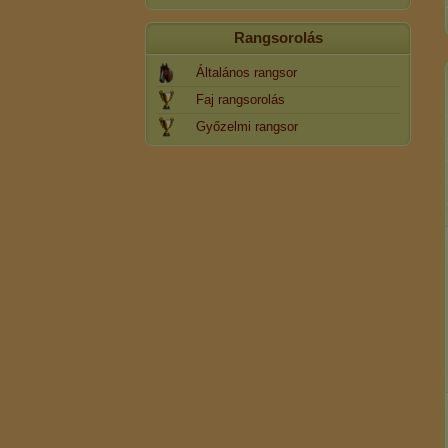
Rangsorolás
Általános rangsor
Faj rangsorolás
Győzelmi rangsor