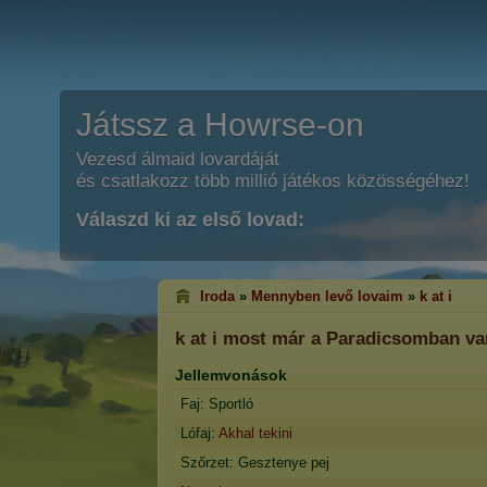
Játssz a Howrse-on
Vezesd álmaid lovardáját
és csatlakozz több millió játékos közösségéhez!
Válaszd ki az első lovad:
Iroda
»
Mennyben levő lovaim
»
k at i
k at i
most már a Paradicsomban va
Jellemvonások
Faj: Sportló
Lófaj:
Akhal tekini
Szőrzet: Gesztenye pej