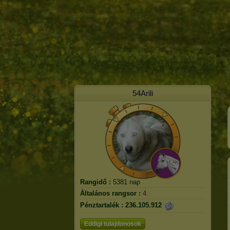
54Arili
Rangidő :
5381 nap
Általános rangsor :
4.
Pénztartalék :
236.105.912
Eddigi tulajdonosok