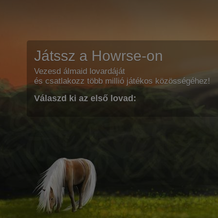
Játssz a Howrse-on
Vezesd álmaid lovardáját
és csatlakozz több millió játékos közösségéhez!
Válaszd ki az első lovad: