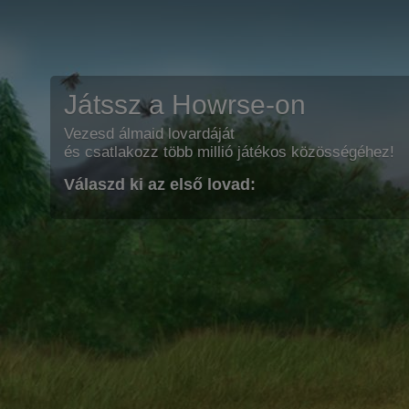
Játssz a Howrse-on
Vezesd álmaid lovardáját
és csatlakozz több millió játékos közösségéhez!
Válaszd ki az első lovad: