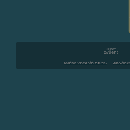
Általános felhasználói feltételek
Adatvédele