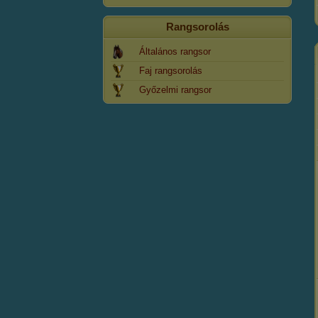
Rangsorolás
Általános rangsor
Faj rangsorolás
Győzelmi rangsor