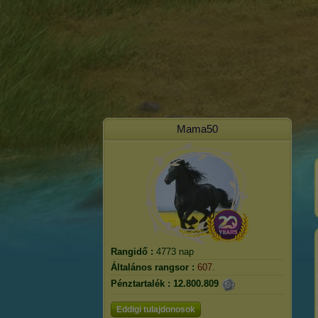
Mama50
Rangidő :
4773 nap
Általános rangsor :
607.
Pénztartalék :
12.800.809
Eddigi tulajdonosok