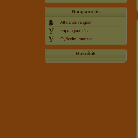
Rangsorolás
Általános rangsor
Faj rangsorolás
Győzelmi rangsor
Bokréták