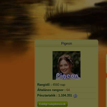
Pigeon
Rangidő :
4560 nap
Általános rangsor :
64.
Pénztartalék :
1.104.351
Eddigi tulajdonosok