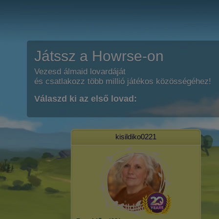
Játssz a Howrse-on
Vezesd álmaid lovardáját
és csatlakozz több millió játékos közösségéhez!
Válaszd ki az első lovad:
kisildiko0221