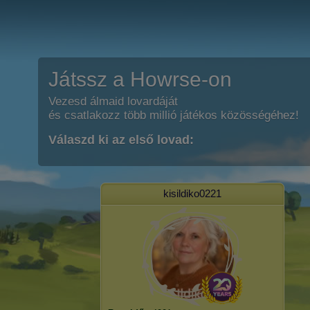
Játssz a Howrse-on
Vezesd álmaid lovardáját
és csatlakozz több millió játékos közösségéhez!
Válaszd ki az első lovad:
kisildiko0221