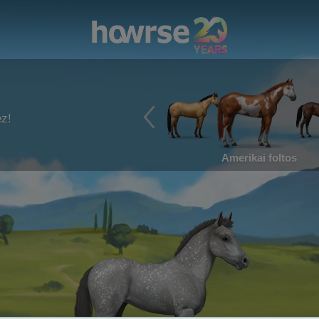
ez!
Amerikai foltos