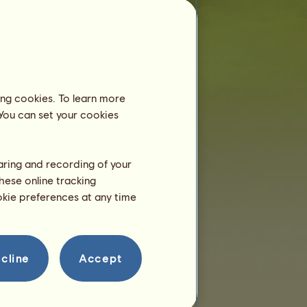
Ifjú Krőzus
Kevesebb, mint 6 hónapos
és még mindig anyjával él. Ezért nem kell
lovardában panzióztatnod.
Tréning
Ifjú Krőzus lovadat 2 év
ing cookies. To learn more
életkort követően tudod majd
 You can set your cookies
trenírozni.
Még csak néhány óra éves!
Szaporodás
haring and recording of your
hese online tracking
ookie preferences at any time
cline
Accept