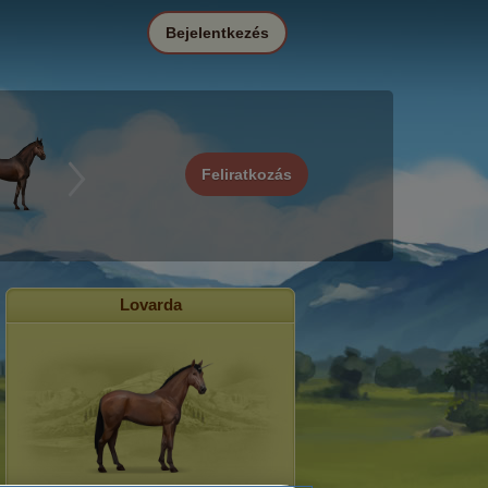
Bejelentkezés
Feliratkozás
Lovarda