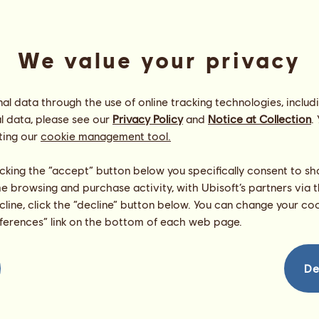
We value your privacy
l data through the use of online tracking technologies, includ
l data, please see our
Privacy Policy
and
Notice at Collection
.
ting our
cookie management tool.
Ifjú Krőzus
Energia
80
%
licking the “accept” button below you specifically consent to s
08:00
Egészség
100
%
me browsing and purchase activity, with Ubisoft’s partners via t
Hangulat
100
%
ecline, click the “decline” button below. You can change your c
eferences” link on the bottom of each web page.
Képességek
Összesen:
4439.68
Állóképesség
687.00
Gyorsaság
799.26
De
Díjlovaglás
909.75
Galopp
529.52
Ügetés
394.77
Ugrás
1119.37