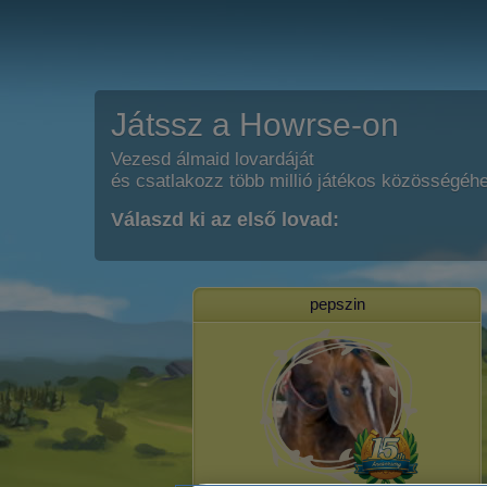
Játssz a Howrse-on
Vezesd álmaid lovardáját
és csatlakozz több millió játékos közösségéh
Válaszd ki az első lovad:
pepszin