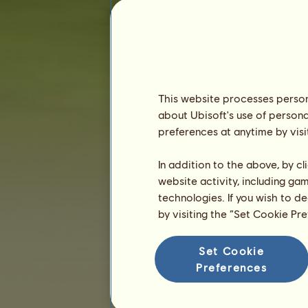
Rangidő :
4083 nap
Általános rangsor :
91.
Pénztartalék :
20.793.231
Eddigi tulajdonosok
Rangsorolás
This website processes persona
about Ubisoft's use of persona
Általános rangsor
preferences at anytime by visi
Faj rangsorolás
Győzelmi rangsor
In addition to the above, by c
website activity, including ga
technologies. If you wish to d
by visiting the “Set Cookie Pr
Set Cookie
Preferences