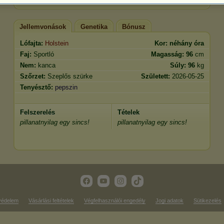
Jellemvonások
Genetika
Bónusz
Lófajta:
Holstein
Kor:
néhány óra
Faj:
Sportló
Magasság:
96
cm
Nem:
kanca
Súly:
96
kg
Szőrzet:
Szeplős szürke
Született:
2026-05-25
Tenyésztő:
pepszin
Felszerelés
Tételek
pillanatnyilag egy sincs!
pillanatnyilag egy sincs!
védelem
Vásárlási feltételek
Végfelhasználói engedély
Jogi adatok
Sütikezelés