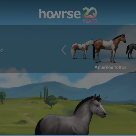
ez!
Amerikai foltos