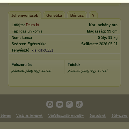
Jellemvonások
Genetika
Bónusz
?
Lófajta:
Drum ló
Kor:
néhány óra
Faj:
Igás unikornis
Magasság:
99
cm
Nem:
kanca
Súly:
99
kg
Szőrzet:
Egérszürke
Született:
2026-05-21
Tenyésztő:
kisildiko0221
Felszerelés
Tételek
pillanatnyilag egy sincs!
pillanatnyilag egy sincs!
védelem
Vásárlási feltételek
Végfelhasználói engedély
Jogi adatok
Sütikezelés