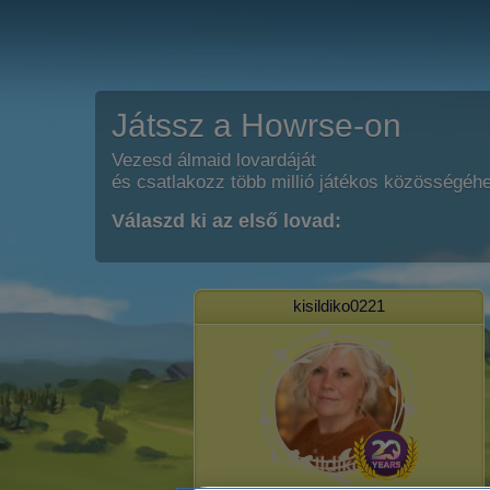
Játssz a Howrse-on
Vezesd álmaid lovardáját
és csatlakozz több millió játékos közösségéh
Válaszd ki az első lovad:
kisildiko0221