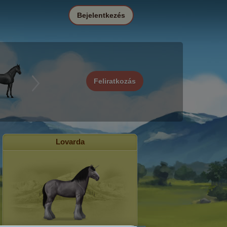
Bejelentkezés
Feliratkozás
Lovarda