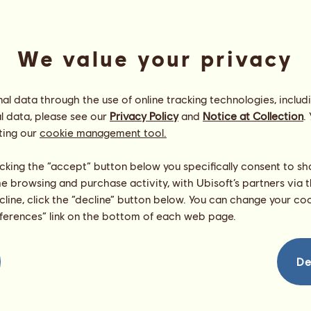
We value your privacy
l data through the use of online tracking technologies, includ
l data, please see our
Privacy Policy
and
Notice at Collection
.
ting our
cookie management tool.
Igás unikornis
Energia
90
%
licking the “accept” button below you specifically consent to s
08:00
Egészség
100
%
me browsing and purchase activity, with Ubisoft’s partners via t
Hangulat
100
%
ecline, click the “decline” button below. You can change your c
eferences” link on the bottom of each web page.
Képességek
Összesen:
0.00
Állóképesség
0.00
Gyorsaság
0.00
De
Díjlovaglás
0.00
Galopp
0.00
Ügetés
0.00
Ugrás
0.00