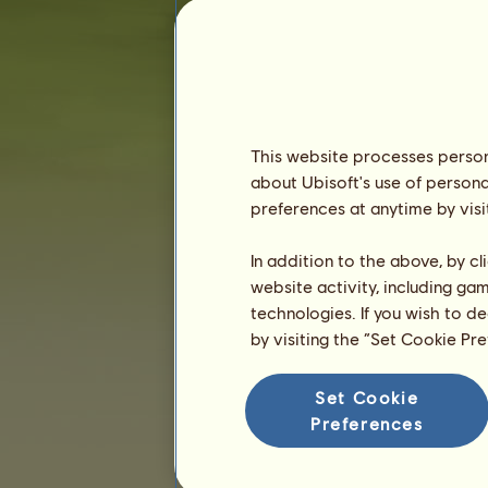
Rangidő :
4903 nap
Általános rangsor :
58.
Pénztartalék :
3.341.160
Eddigi tulajdonosok
Rangsorolás
This website processes persona
about Ubisoft's use of persona
Általános rangsor
preferences at anytime by visi
Faj rangsorolás
Győzelmi rangsor
In addition to the above, by c
website activity, including ga
technologies. If you wish to d
by visiting the “Set Cookie Pr
Set Cookie
Preferences