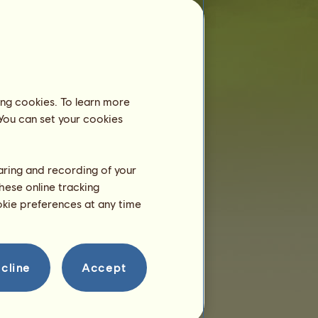
Igás unikornis
Kevesebb, mint 6
hónapos és még mindig anyjával él. Ezért
nem kell lovardában panzióztatnod.
Tréning
Igás unikornis lovadat 2 év
ing cookies. To learn more
életkort követően tudod majd
 You can set your cookies
trenírozni.
Még csak néhány óra éves!
Szaporodás
haring and recording of your
hese online tracking
ookie preferences at any time
cline
Accept