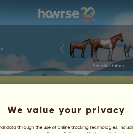
ez!
Amerikai foltos
We value your privacy
Született: 2026-05-07
Kor: 13 év
Apa:
M 390.70
l data through the use of online tracking technologies, includ