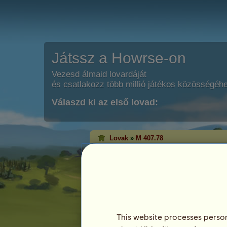
Játssz a Howrse-on
Vezesd álmaid lovardáját
és csatlakozz több millió játékos közösségéh
Válaszd ki az első lovad:
Lovak
»
M 407.78
M 407.78
meghalt.
Jellemvonások
Faj: Póni
Lófaj:
Tünékeny Welsh póni
Szőrzet: Pej
This website processes persona