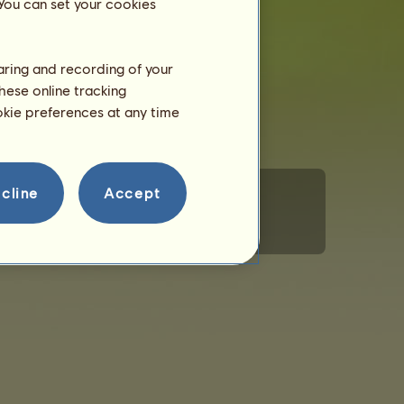
 You can set your cookies
haring and recording of your
hese online tracking
ookie preferences at any time
cline
Accept
Magatartási szabályzat
Kapcsolat