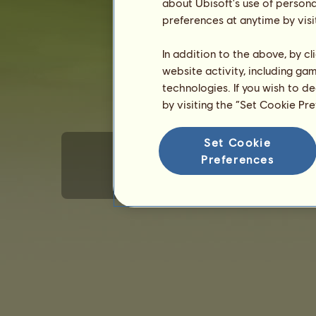
about Ubisoft's use of persona
Nem: mén
preferences at anytime by visi
In addition to the above, by c
website activity, including ga
technologies. If you wish to d
by visiting the “Set Cookie Pr
Set Cookie
Preferences
Általános felhasználói feltételek
Adat