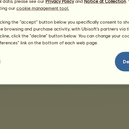
l data, please see our
Privacy Policy
and
Notice at Collection
.
Anya:
K 372.79
ting our
cookie management tool.
licking the “accept” button below you specifically consent to s
me browsing and purchase activity, with Ubisoft’s partners via t
ecline, click the “decline” button below. You can change your c
eferences” link on the bottom of each web page.
De
védelem
Vásárlási feltételek
Végfelhasználói engedély
Jogi adatok
Sütikezelés