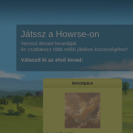
Játssz a Howrse-on
Vezesd álmaid lovardáját
és csatlakozz több millió játékos közösségéhez!
Válaszd ki az első lovad:
lemonjuice