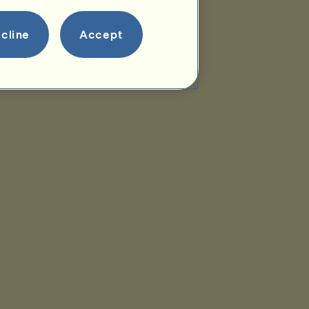
cline
Accept