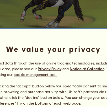
22398 400eeqq
We value your privacy
Energia
46
%
13:00
Egészség
100
%
l data through the use of online tracking technologies, includ
Hangulat
100
%
l data, please see our
Privacy Policy
and
Notice at Collection
.
ting our
cookie management tool.
Képességek
Összesen:
27087.20
Állóképesség
5685.31
licking the “accept” button below you specifically consent to s
Gyorsaság
7744.18
me browsing and purchase activity, with Ubisoft’s partners via t
Díjlovaglás
5118.63
Galopp
4508.71
ecline, click the “decline” button below. You can change your c
Ügetés
925.28
eferences” link on the bottom of each web page.
Ugrás
3105.09