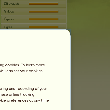
Díjlovaglás
Galopp
Ügetés
Ugrás
Versenyek
Ezen ló specialitása az Angol
lovaglás.
Szaporodás
ing cookies. To learn more
Információ
 You can set your cookies
Fedeztetések:
161
Családfa
Ivadék
haring and recording of your
hese online tracking
ookie preferences at any time