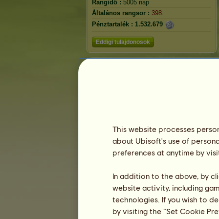
Rangidő :
5005 nap
Általános rangsor :
398.
Pénztartalék :
1.532.679
Eddigi tulajdonosok
Rangsorolás
Általános rangsor
Faj rangsorolás
Győzelmi rangsor
This website processes persona
about Ubisoft's use of persona
preferences at anytime by visi
In addition to the above, by c
website activity, including ga
technologies. If you wish to d
by visiting the “Set Cookie Pr