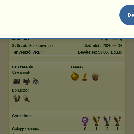
De
Jellemvonások
Genetika
Bónusz
Lófajta:
Arab telivér
Kor:
23 év 10 hónap
Faj:
Sportló
Magasság:
158
cm
Nem:
mén
Súly:
504
kg
Szőrzet:
Gesztenye pej
Született:
2026-02-04
Tenyésztő:
viki77
Bevételek:
59.087 Equus
Felszerelés
Tételek
Versenyek
Bónuszok
Győzelmek
Galopp verseny
0
1
2
1