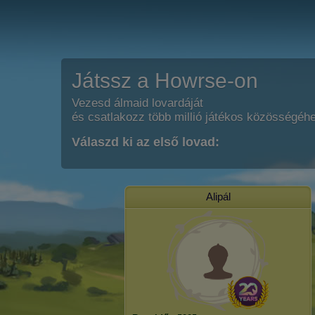
Játssz a Howrse-on
Vezesd álmaid lovardáját
és csatlakozz több millió játékos közösségéh
Válaszd ki az első lovad:
Alipál