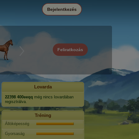
Bejelentkezés
Feliratkozás
Lovarda
22398 400eeqq
még nincs lovardában
regisztrálva.
Tréning
Állóképesség
Gyorsaság