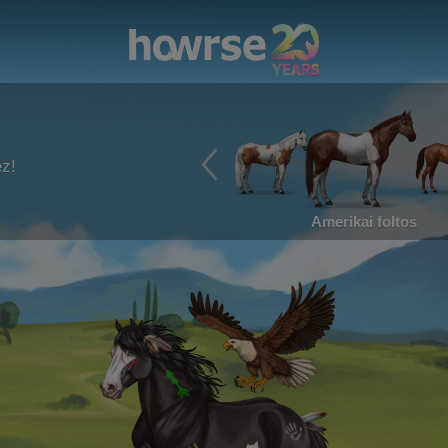
ez!
Amerikai foltos