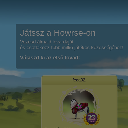
Játssz a Howrse-on
Vezesd álmaid lovardáját
és csatlakozz több millió játékos közösségéhez!
Válaszd ki az első lovad:
feca02.