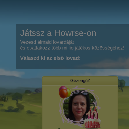
Játssz a Howrse-on
Vezesd álmaid lovardáját
és csatlakozz több millió játékos közösségéhez!
Válaszd ki az első lovad:
GézengúZ