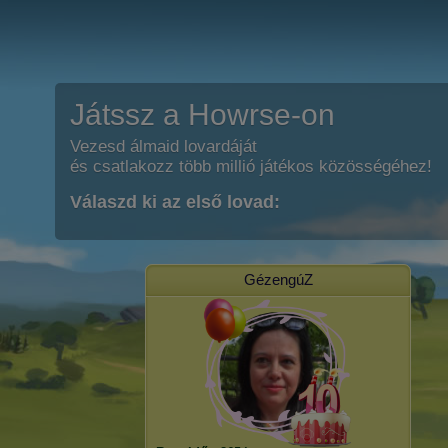
Játssz a Howrse-on
Vezesd álmaid lovardáját
és csatlakozz több millió játékos közösségéhez!
Válaszd ki az első lovad:
GézengúZ