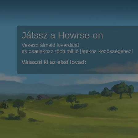
Játssz a Howrse-on
Vezesd álmaid lovardáját
és csatlakozz több millió játékos közösségéhez!
Válaszd ki az első lovad: