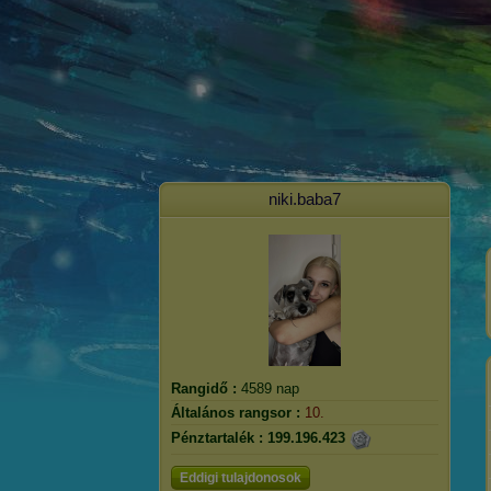
niki.baba7
Rangidő :
4589 nap
Általános rangsor :
10.
Pénztartalék :
199.196.423
Eddigi tulajdonosok