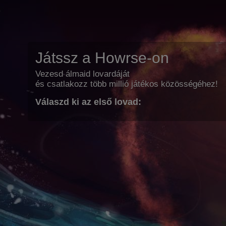
Játssz a Howrse-on
Vezesd álmaid lovardáját
és csatlakozz több millió játékos közösségéhez!
Válaszd ki az első lovad: