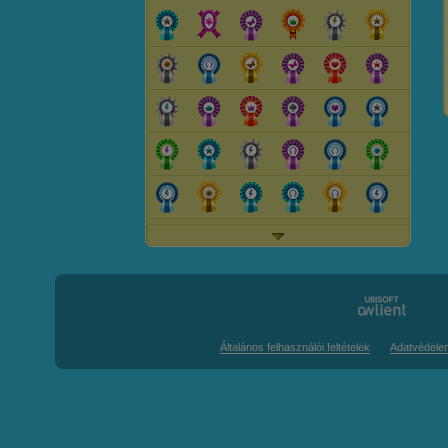
Általános felhasználói feltételek
Adatvédele