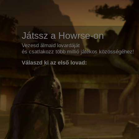
Játssz a Howrse-on
Vezesd álmaid lovardáját
és csatlakozz több millió játékos közösségéhez!
Válaszd ki az első lovad: