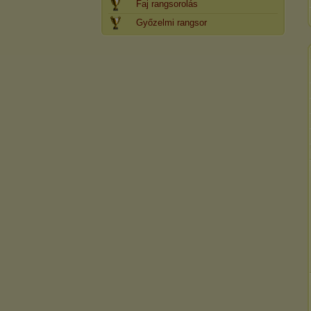
Faj rangsorolás
Győzelmi rangsor