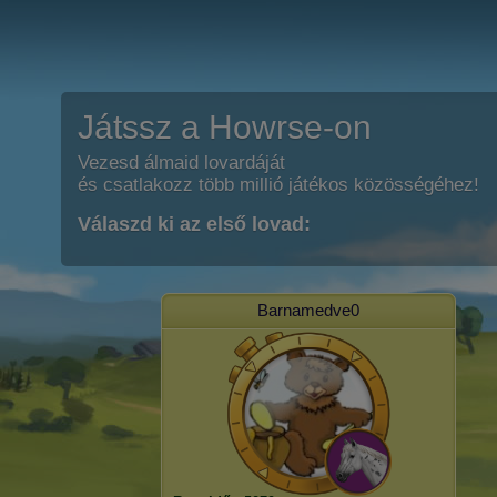
Játssz a Howrse-on
Vezesd álmaid lovardáját
és csatlakozz több millió játékos közösségéhez!
Válaszd ki az első lovad:
Barnamedve0