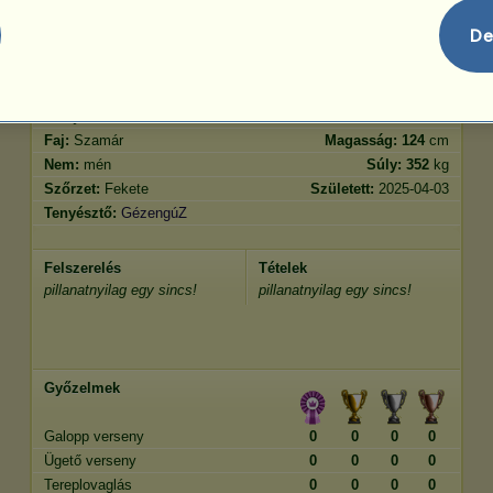
Ugrás
32.50
De
Jellemvonások
Genetika
Bónusz
Lófajta:
Normál szamár
Kor:
5 év
Faj:
Szamár
Magasság:
124
cm
Nem:
mén
Súly:
352
kg
Szőrzet:
Fekete
Született:
2025-04-03
Tenyésztő:
GézengúZ
Felszerelés
Tételek
pillanatnyilag egy sincs!
pillanatnyilag egy sincs!
Győzelmek
Galopp verseny
0
0
0
0
Ügető verseny
0
0
0
0
Tereplovaglás
0
0
0
0