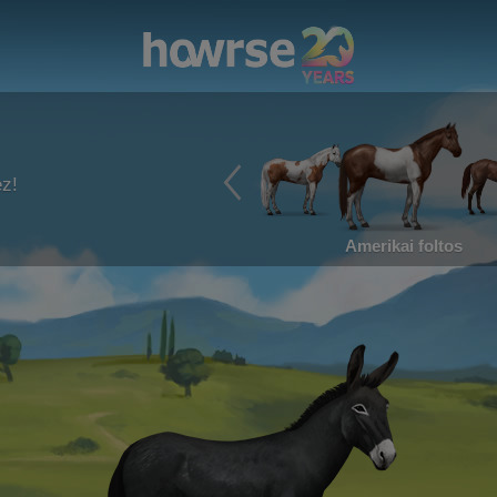
ez!
Amerikai foltos