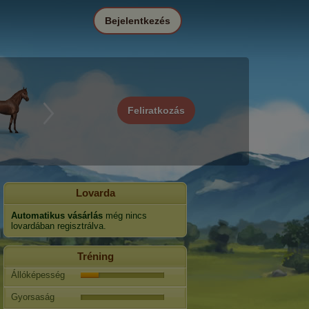
Bejelentkezés
Feliratkozás
Lovarda
Automatikus vásárlás
még nincs
lovardában regisztrálva.
Tréning
Állóképesség
Gyorsaság