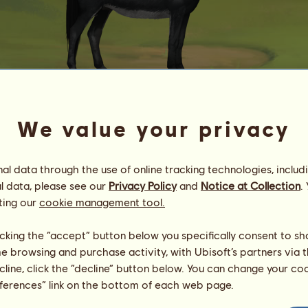
We value your privacy
Automatikus vásárlás
Csacsifülek :)
l data through the use of online tracking technologies, includ
Energia
23
%
18:30
Egészség
100
%
l data, please see our
Privacy Policy
and
Notice at Collection
.
Hangulat
100
%
ting our
cookie management tool.
Képességek
Összesen:
174.83
licking the “accept” button below you specifically consent to s
Állóképesség
38.42
me browsing and purchase activity, with Ubisoft’s partners via t
Gyorsaság
18.21
ecline, click the “decline” button below. You can change your c
Díjlovaglás
54.35
eferences” link on the bottom of each web page.
Galopp
16.57
Ügetés
14.77