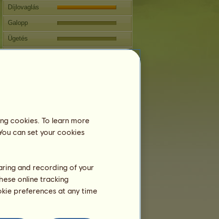
Díjlovaglás
Galopp
Ügetés
Ugrás
Szaporodás
Információ
Fedeztetések:
3 / 3
Családfa
ing cookies. To learn more
 You can set your cookies
Ivadék
haring and recording of your
hese online tracking
ookie preferences at any time