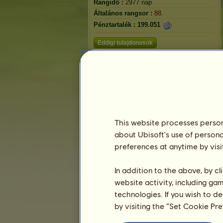
Rangidő :
2977 nap
Általános rangsor :
88.
Pénztartalék :
199.051
Eddigi tulajdonosok
Rangsorolás
Általános rangsor
Faj rangsorolás
Győzelmi rangsor
This website processes persona
about Ubisoft's use of persona
preferences at anytime by visi
In addition to the above, by c
website activity, including ga
technologies. If you wish to d
by visiting the “Set Cookie Pr