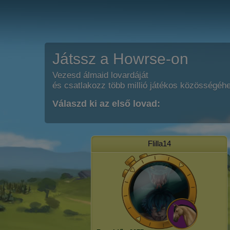
Játssz a Howrse-on
Vezesd álmaid lovardáját
és csatlakozz több millió játékos közösségéh
Válaszd ki az első lovad:
Flilla14