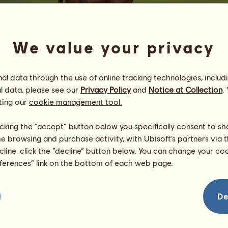
We value your privacy
l data through the use of online tracking technologies, includ
l data, please see our
Privacy Policy
and
Notice at Collection
.
Szami
ting our
cookie management tool.
Csacsifülek :)
Energia
100
%
licking the “accept” button below you specifically consent to s
08:00
Egészség
100
%
me browsing and purchase activity, with Ubisoft’s partners via t
Hangulat
98
%
ecline, click the “decline” button below. You can change your c
eferences” link on the bottom of each web page.
Képességek
Összesen:
62.40
Állóképesség
16.18
Gyorsaság
10.13
De
Díjlovaglás
11.15
Galopp
6.28
Ügetés
6.08