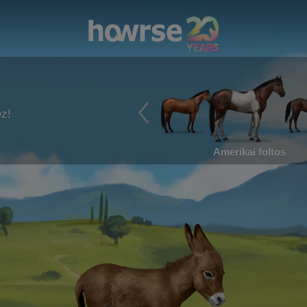
ez!
Amerikai foltos