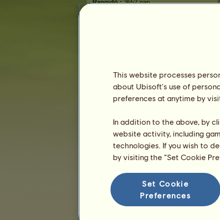
Rangidő :
3652 nap
Általános rangsor :
51.
Pénztartalék :
334.329.064
Eddigi tulajdonosok
Rangsorolás
This website processes persona
Általános rangsor
about Ubisoft's use of persona
Faj rangsorolás
preferences at anytime by visi
Győzelmi rangsor
In addition to the above, by c
website activity, including ga
technologies. If you wish to d
by visiting the “Set Cookie Pr
Set Cookie
Preferences