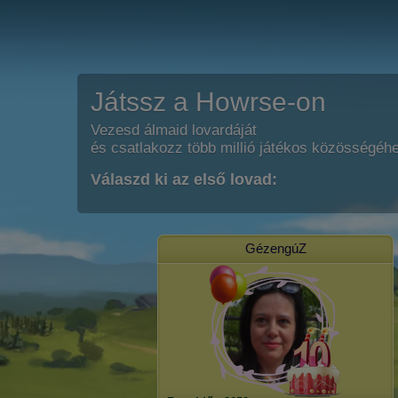
Játssz a Howrse-on
Vezesd álmaid lovardáját
és csatlakozz több millió játékos közösségéh
Válaszd ki az első lovad:
GézengúZ