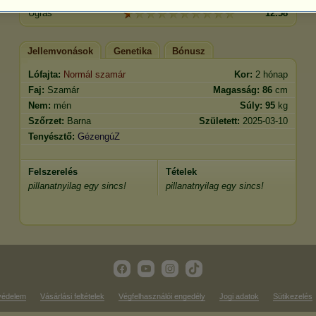
Ugrás
12.58
Jellemvonások
Genetika
Bónusz
Lófajta:
Normál szamár
Kor:
2 hónap
Faj:
Szamár
Magasság:
86
cm
Nem:
mén
Súly:
95
kg
Szőrzet:
Barna
Született:
2025-03-10
Tenyésztő:
GézengúZ
Felszerelés
Tételek
pillanatnyilag egy sincs!
pillanatnyilag egy sincs!
védelem
Vásárlási feltételek
Végfelhasználói engedély
Jogi adatok
Sütikezelés