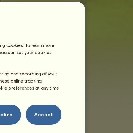
Szami
kevesebb, mint 6 hónapos, és
még az anyjával él, így nem kell egy
lovardában elhelyezned.
Tréning
Szami lovadat 2 év életkort
ing cookies. To learn more
követően tudod majd
trenírozni.
 You can set your cookies
Még csak 2 hónap az életkora!
Szaporodás
haring and recording of your
hese online tracking
ookie preferences at any time
cline
Accept