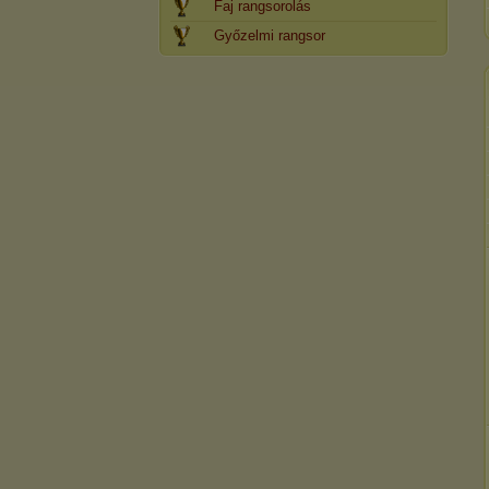
Faj rangsorolás
Győzelmi rangsor