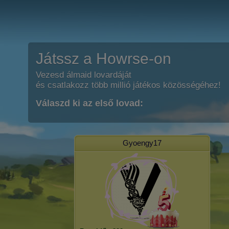
Játssz a Howrse-on
Vezesd álmaid lovardáját
és csatlakozz több millió játékos közösségéhez!
Válaszd ki az első lovad:
Gyoengy17