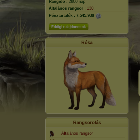
Rangidő :
2800 nap
Általános rangsor :
130.
Pénztartalék :
7.545.939
Eddigi tulajdonosok
Róka
Rangsorolás
Általános rangsor