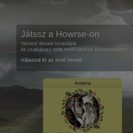
Játssz a Howrse-on
Vezesd álmaid lovardáját
és csatlakozz több millió játékos közösségéhez!
Válaszd ki az első lovad:
Andarna