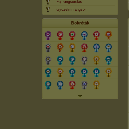
Faj rangsorolás
Győzelmi rangsor
Bokréták