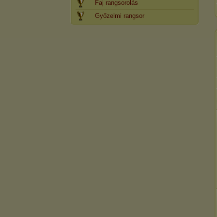
Faj rangsorolás
Győzelmi rangsor