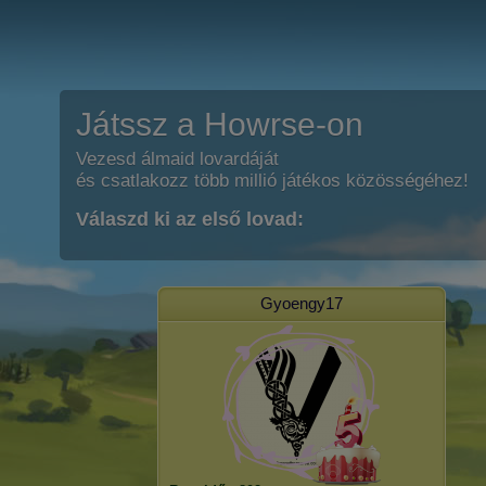
Játssz a Howrse-on
Vezesd álmaid lovardáját
és csatlakozz több millió játékos közösségéhez!
Válaszd ki az első lovad:
Gyoengy17