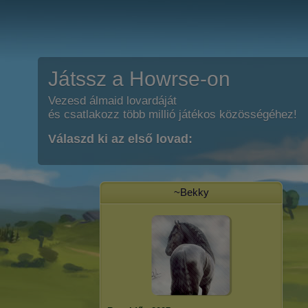
Játssz a Howrse-on
Vezesd álmaid lovardáját
és csatlakozz több millió játékos közösségéhez!
Válaszd ki az első lovad:
~Bekky