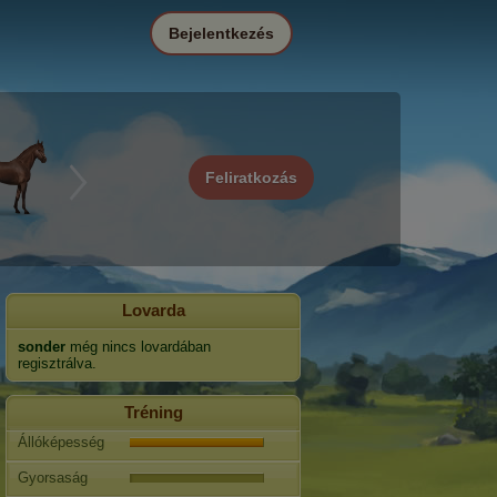
Bejelentkezés
Feliratkozás
Lovarda
sonder
még nincs lovardában
regisztrálva.
Tréning
Állóképesség
Gyorsaság