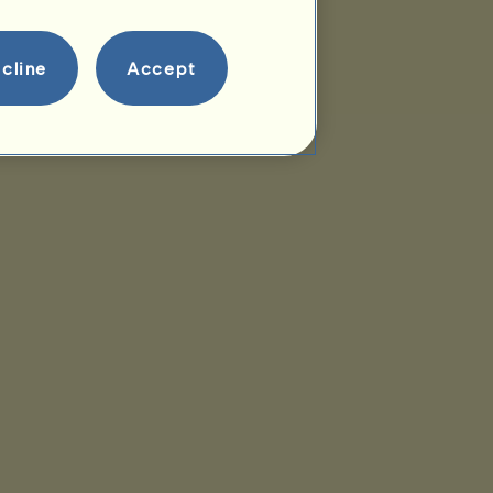
cline
Accept