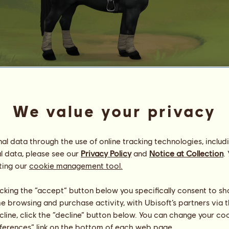
sonder
We value your privacy
ฬเɭ๔Ŧเгє
Energia
94
%
08:00
Egészség
100
%
l data through the use of online tracking technologies, includ
Hangulat
94
%
l data, please see our
Privacy Policy
and
Notice at Collection
.
ting our
cookie management tool.
Képességek
Összesen:
469.60
Állóképesség
146.72
licking the “accept” button below you specifically consent to s
Gyorsaság
27.87
me browsing and purchase activity, with Ubisoft’s partners via t
Díjlovaglás
129.38
ecline, click the “decline” button below. You can change your c
Galopp
29.02
eferences” link on the bottom of each web page.