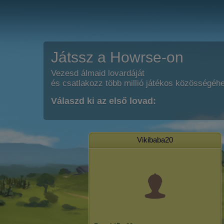
Játssz a Howrse-on
Vezesd álmaid lovardáját
és csatlakozz több millió játékos közösségéh
Válaszd ki az első lovad:
Vikibaba20