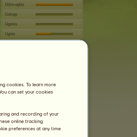
Díjlovaglás
Galopp
Ügetés
Ugrás
Versenyek
Ezen kanca specialitása a Western
lovaglás.
Szaporodás
Információ
ing cookies. To learn more
Fedeztetések:
3 / 3
 You can set your cookies
Családfa
Ivadék
haring and recording of your
hese online tracking
ookie preferences at any time