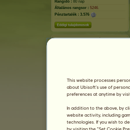
Rangidő :
80 nap
Általános rangsor :
5246.
Pénztartalék :
3.576
Eddigi tulajdonosok
Rangsorolás
Általános rangsor
Faj rangsorolás
Győzelmi rangsor
This website processes persona
about Ubisoft's use of persona
preferences at anytime by visi
In addition to the above, by c
website activity, including ga
technologies. If you wish to d
by visiting the “Set Cookie Pr