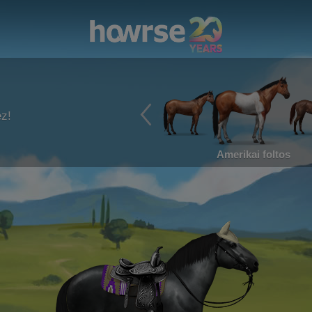
ez!
Amerikai foltos