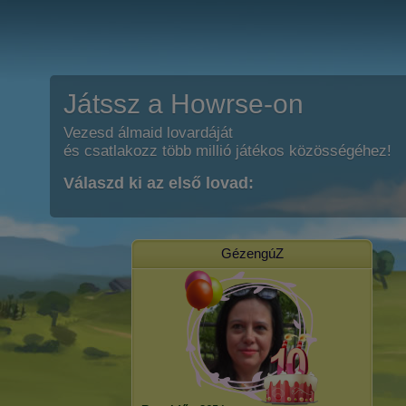
Játssz a Howrse-on
Vezesd álmaid lovardáját
és csatlakozz több millió játékos közösségéhez!
Válaszd ki az első lovad:
GézengúZ