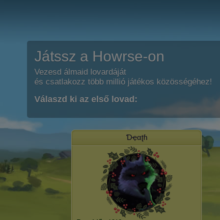
Játssz a Howrse-on
Vezesd álmaid lovardáját
és csatlakozz több millió játékos közösségéhez!
Válaszd ki az első lovad:
Ɗҿαʈɦ