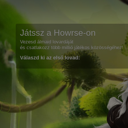
Játssz a Howrse-on
Vezesd álmaid lovardáját
és csatlakozz több millió játékos közösségéhez!
Válaszd ki az első lovad: