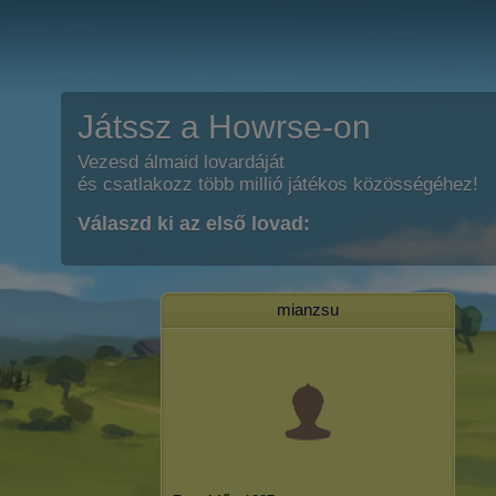
Játssz a Howrse-on
Vezesd álmaid lovardáját
és csatlakozz több millió játékos közösségéhez!
Válaszd ki az első lovad:
mianzsu