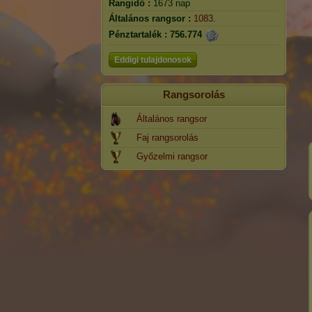
Rangidő :
1673 nap
Általános rangsor :
1083.
Pénztartalék :
756.774
Eddigi tulajdonosok
Rangsorolás
Általános rangsor
Faj rangsorolás
Győzelmi rangsor