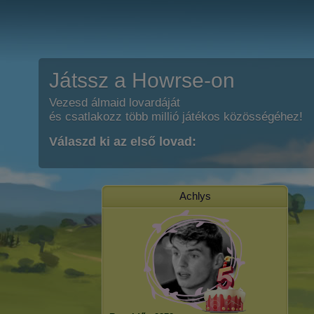
Játssz a Howrse-on
Vezesd álmaid lovardáját
és csatlakozz több millió játékos közösségéhez!
Válaszd ki az első lovad:
Achlys