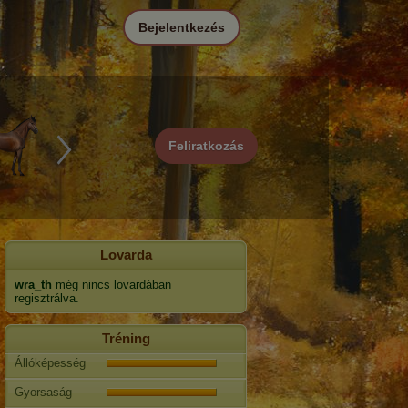
Bejelentkezés
Feliratkozás
Lovarda
wra_th
még nincs lovardában
regisztrálva.
Tréning
Állóképesség
Gyorsaság