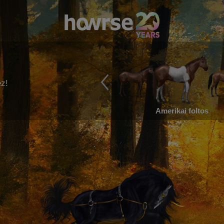
ez!
Amerikai foltos