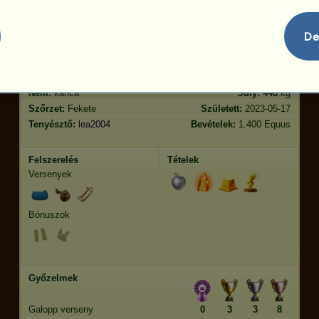
De
Jellemvonások
Genetika
Bónusz
?
Lófajta:
Lengyel konik
Kor:
62 év 8 hónap
Faj:
Sportunikornis
Magasság:
140
cm
Nem:
kanca
Súly:
448
kg
Szőrzet:
Fekete
Született:
2023-05-17
Tenyésztő:
lea2004
Bevételek:
1.400 Equus
Felszerelés
Tételek
Versenyek
Bónuszok
Győzelmek
Galopp verseny
0
3
3
8