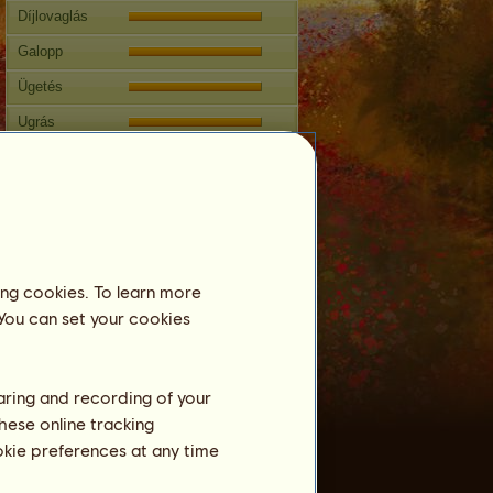
Díjlovaglás
Galopp
Ügetés
Ugrás
Versenyek
Ezen kanca specialitása a
Klasszikus lovaglás.
Szaporodás
ing cookies. To learn more
Információ
 You can set your cookies
Következő fedeztetés: 63 év 4 hónap
Fedeztetések:
37
Családfa
haring and recording of your
Ivadék
hese online tracking
ookie preferences at any time