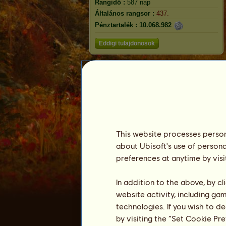
Rangidő :
587 nap
Általános rangsor :
437.
Pénztartalék :
10.068.982
Eddigi tulajdonosok
Cath Palug
This website processes persona
about Ubisoft's use of persona
preferences at anytime by visi
In addition to the above, by c
website activity, including ga
Rangsorolás
technologies. If you wish to d
Általános rangsor
by visiting the “Set Cookie Pr