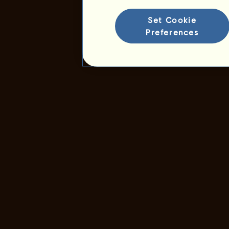
Faj rangsorolás
Győzelmi rangsor
Set Cookie
Preferences