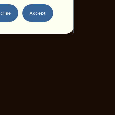
cline
Accept