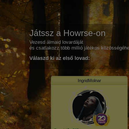
Játssz a Howrse-on
Vezesd álmaid lovardáját
és csatlakozz több millió játékos közösségéh
Válaszd ki az első lovad:
IngridMolnar