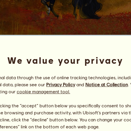
wra_th
We value your privacy
Energia
70
%
10:15
Egészség
100
%
l data through the use of online tracking technologies, includ
Hangulat
100
%
l data, please see our
Privacy Policy
and
Notice at Collection
.
ting our
cookie management tool.
Képességek
Összesen:
1507.73
Állóképesség
324.43
licking the “accept” button below you specifically consent to s
Gyorsaság
200.20
Díjlovaglás
161.06
me browsing and purchase activity, with Ubisoft’s partners via t
Galopp
279.34
ecline, click the “decline” button below. You can change your c
Ügetés
302.15
eferences” link on the bottom of each web page.
Ugrás
240.56