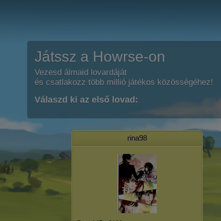
Játssz a Howrse-on
Vezesd álmaid lovardáját
és csatlakozz több millió játékos közösségéhez!
Válaszd ki az első lovad:
rina98