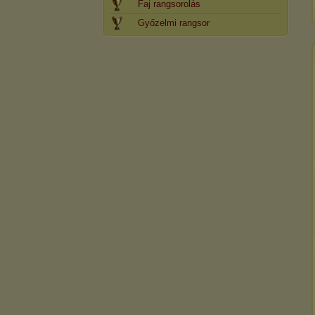
Faj rangsorolás
Győzelmi rangsor