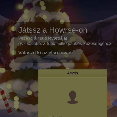
Játssz a Howrse-on
Vezesd álmaid lovardáját
és csatlakozz több millió játékos közösségéhez!
Válaszd ki az első lovad:
Aryxis