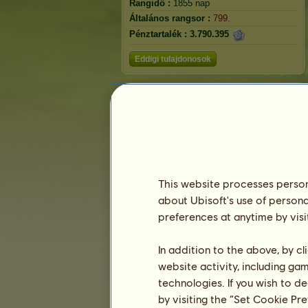
Rangidő :
1855 nap
Általános rangsor :
799.
Pénztartalék :
3.790.395
Eddigi tulajdonosok
Mókus
This website processes persona
about Ubisoft's use of persona
preferences at anytime by visi
In addition to the above, by c
website activity, including ga
Rangsorolás
technologies. If you wish to d
Általános rangsor
by visiting the “Set Cookie Pr