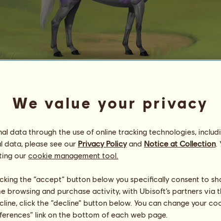
ℰℭ٥
We value your privacy
Energia
41
%
08:00
Egészség
10
%
l data through the use of online tracking technologies, includ
Hangulat
94
%
l data, please see our
Privacy Policy
and
Notice at Collection
.
ting our
cookie management tool.
Képességek
Összesen:
16423.42
Állóképesség
1874.26
licking the “accept” button below you specifically consent to s
Gyorsaság
3443.19
me browsing and purchase activity, with Ubisoft’s partners via t
Díjlovaglás
3089.99
ecline, click the “decline” button below. You can change your c
Galopp
4663.27
eferences” link on the bottom of each web page.
Ügetés
587.36