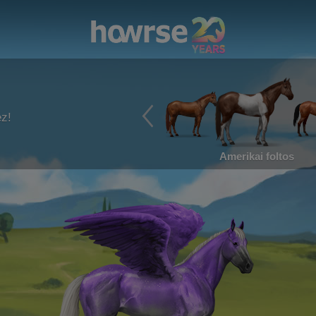
ez!
Amerikai foltos