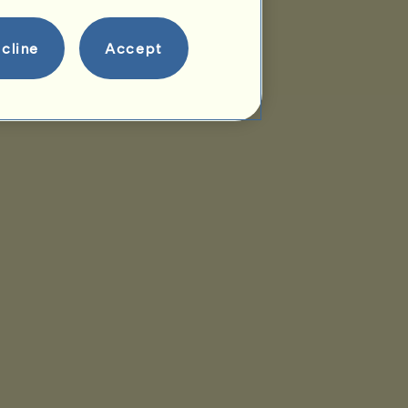
cline
Accept