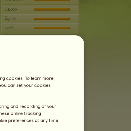
Galopp
Ügetés
Ugrás
Versenyek
Ezen kanca specialitása a Western
lovaglás.
Szaporodás
Információ
ing cookies. To learn more
Fedeztetések:
18
 You can set your cookies
Családfa
Ivadék
haring and recording of your
hese online tracking
ookie preferences at any time