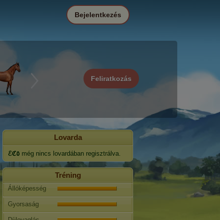
Bejelentkezés
Feliratkozás
Lovarda
ℰℭ٥
még nincs lovardában regisztrálva.
Tréning
Állóképesség
Gyorsaság
Díjlovaglás