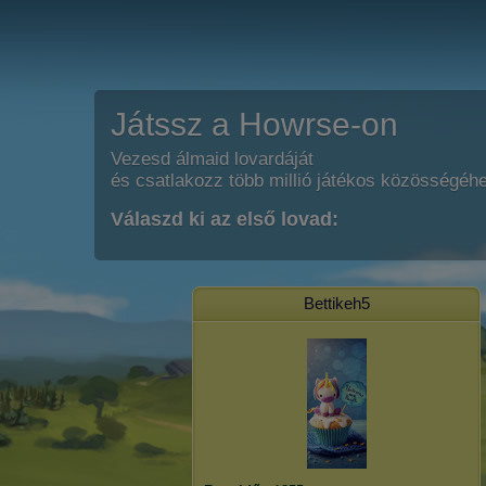
Játssz a Howrse-on
Vezesd álmaid lovardáját
és csatlakozz több millió játékos közösségéh
Válaszd ki az első lovad:
Bettikeh5