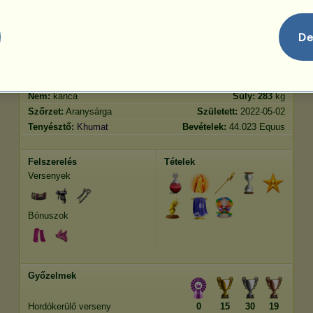
Ugrás
2765.35
De
Jellemvonások
Genetika
Bónusz
Lófajta:
Angol telivér
Kor:
53 év 3 hónap
Faj:
Sportpegazus
Magasság:
165
cm
Nem:
kanca
Súly:
283
kg
Szőrzet:
Aranysárga
Született:
2022-05-02
Tenyésztő:
Khumat
Bevételek:
44.023 Equus
Felszerelés
Tételek
Versenyek
Bónuszok
Győzelmek
Hordókerülő verseny
0
15
30
19