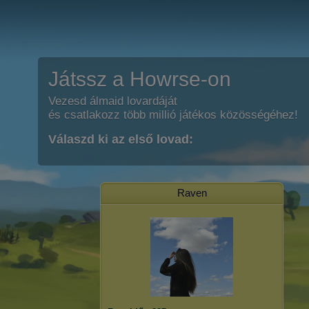
Játssz a Howrse-on
Vezesd álmaid lovardáját
és csatlakozz több millió játékos közösségéhez!
Válaszd ki az első lovad:
Raven