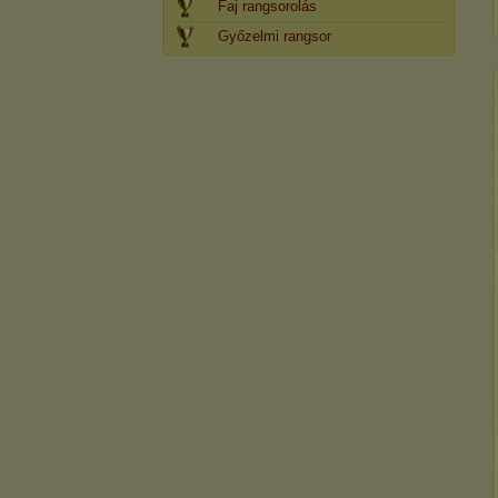
Faj rangsorolás
Győzelmi rangsor