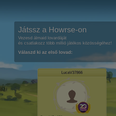
Játssz a Howrse-on
Vezesd álmaid lovardáját
és csatlakozz több millió játékos közösségéhez!
Válaszd ki az első lovad:
LucaV37866