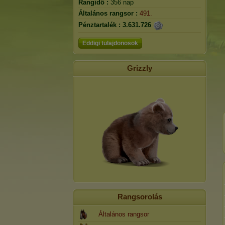
Rangidő :
356 nap
Általános rangsor :
491.
Pénztartalék :
3.631.726
Eddigi tulajdonosok
Grizzly
Rangsorolás
Általános rangsor