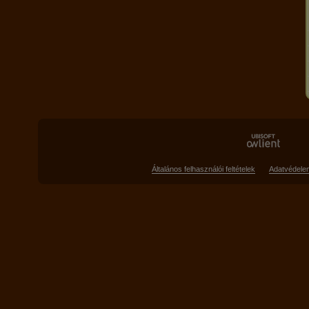
Általános felhasználói feltételek
Adatvédele