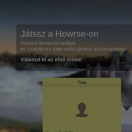
Játssz a Howrse-on
Vezesd álmaid lovardáját
és csatlakozz több millió játékos közösségéhez!
Válaszd ki az első lovad:
Törp