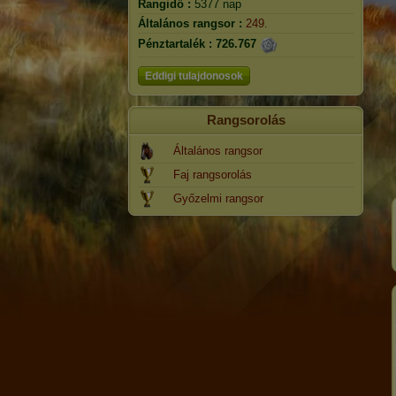
Rangidő :
5377 nap
Általános rangsor :
249.
Pénztartalék :
726.767
Eddigi tulajdonosok
Rangsorolás
Általános rangsor
Faj rangsorolás
Győzelmi rangsor