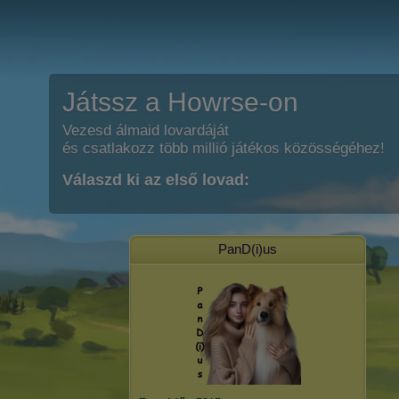
Játssz a Howrse-on
Vezesd álmaid lovardáját
és csatlakozz több millió játékos közösségéhez!
Válaszd ki az első lovad:
PanD(i)us