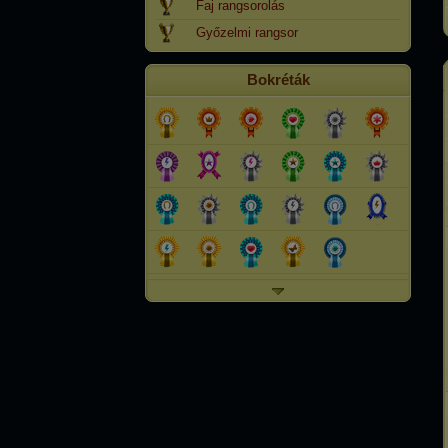
Faj rangsorolás
Győzelmi rangsor
Bokréták