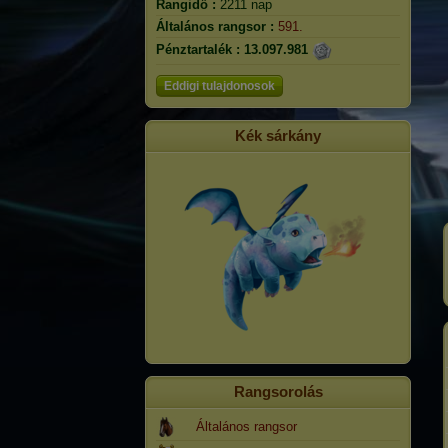
Rangidő :
2211 nap
Általános rangsor :
591.
Pénztartalék :
13.097.981
Eddigi tulajdonosok
Kék sárkány
Rangsorolás
Általános rangsor